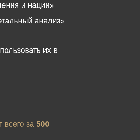
ления и нации»
етальный анализ»
спользовать их в
т всего за
500