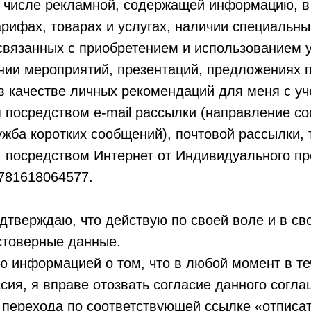
м числе рекламной, содержащей информацию, в 
тарифах, товарах и услугах, наличии специальн
связанных с приобретением и использованием у
ении мероприятий, презентаций, предложениях п
в качестве личных рекомендаций для меня с уч
я посредством e-mail рассылки (направление с
ужба коротких сообщений), почтовой рассылки,
, посредством Интернет от Индивидуального п
781618064577.
одтверждаю, что действую по своей воле и в св
стоверные данные.
 информацией о том, что в любой момент в те
сия, я вправе отозвать согласие данного согла
 перехода по соответствующей ссылке «отписа