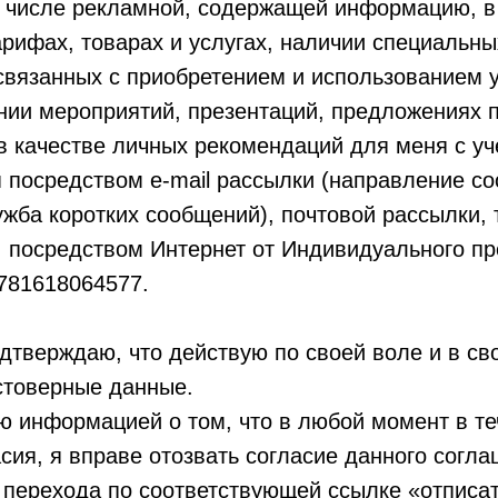
м числе рекламной, содержащей информацию, в 
тарифах, товарах и услугах, наличии специальн
связанных с приобретением и использованием у
ении мероприятий, презентаций, предложениях п
в качестве личных рекомендаций для меня с уч
я посредством e-mail рассылки (направление с
ужба коротких сообщений), почтовой рассылки,
, посредством Интернет от Индивидуального п
781618064577.
одтверждаю, что действую по своей воле и в св
стоверные данные.
 информацией о том, что в любой момент в те
сия, я вправе отозвать согласие данного согла
 перехода по соответствующей ссылке «отписа