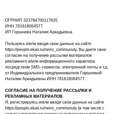
ОГРНИП 323784700117635
ИНН 781618064577
ИП Горшнева Наталия Аркадьевна
Пользуясь и/или вводя свои данные на сайте
https://people.ekaii.ru/neiro_communuty, Вы даете свое
согласие на получение рассылки материалов
рекламного и/или информационного характера
посредством SMS- сервисов, электронной почты и т.д.
от Индивидуального предпринимателя Горшневой
Наталии Аркадьевны ИНН 781618064577.
СОГЛАСИЕ НА ПОЛУЧЕНИЕ РАССЫЛКИ И
РЕКЛАМНЫХ МАТЕРИАЛОВ
Я, регистрируясь и/или вводя свои данные на сайте
https://people.ekaii.ru/neiro_communuty (в том числе с
целью направления заявки на получения услуг) даю