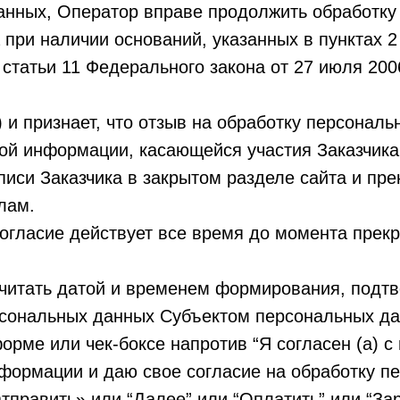
анных, Оператор вправе продолжить обработку
при наличии оснований, указанных в пунктах 2 –
 2 статьи 11 Федерального закона от 27 июля 20
) и признает, что отзыв на обработку персонал
ой информации, касающейся участия Заказчика 
писи Заказчика в закрытом разделе сайта и пр
лам.
Согласие действует все время до момента прек
считать датой и временем формирования, подт
рсональных данных Субъектом персональных д
форме или чек-боксе напротив “Я согласен (а) с
формации и даю свое согласие на обработку п
тправить» или “Далее” или “Оплатить” или “За