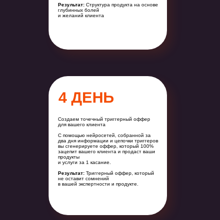
Результат:
Структура продукта на основе
глубинных болей
и желаний клиента
4 ДЕНЬ
Создаем точечный триггерный оффер
для вашего клиента
С помощью нейросетей, собранной за
два дня информации и цепочки триггеров
вы сгенерируете оффер, который 100%
зацепит вашего клиента и продаст ваши
продукты
и услуги за 1 касание.
Результат:
Триггерный оффер, который
не оставит сомнений
в вашей экспертности и продукте.