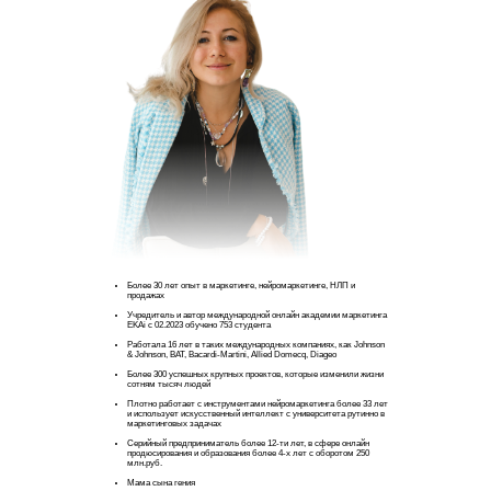
Более 30 лет опыт в маркетинге, нейромаркетинге, НЛП и
продажах
Учредитель и автор международной онлайн академии маркетинга
EKAi c 02.2023 обучено 753 студента
Работала 16 лет в таких международных компаниях, как Johnson
& Johnson, BAT, Bacardi-Martini, Allied Domecq, Diageo
Более 300 успешных крупных проектов, которые изменили жизни
сотням тысяч людей
Плотно работает с инструментами нейромаркетинга более 33 лет
и использует искусственный интеллект с университета рутинно в
маркетинговых задачах
Серийный предприниматель более 12-ти лет, в сфере онлайн
продюсирования и образования более 4-х лет с оборотом 250
млн.руб.
Мама сына гения