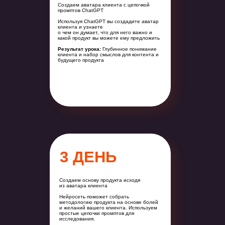
Создаем аватара клиента с цепочкой
промптов ChatGPT
Используя ChatGPT вы создадите аватар
клиента и узнаете
о чем он думает, что для него важно и
какой продукт вы можете ему предложить
Результат урока:
Глубинное понимание
клиента и набор смыслов для контента и
будущего продукта
3 ДЕНЬ
Создаем основу продукта исходя
из аватара клиента
Нейросеть поможет собрать
методологию продукта на основе болей
и желаний вашего клиента. Используем
простые цепочки промптов для
исследования.