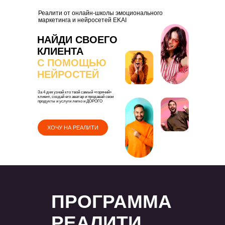
Реалити от онлайн-школы эмоционального
маркетинга и нейросетей EKAI
НАЙДИ СВОЕГО
КЛИЕНТА
С ПОМОЩЬЮ
НЕЙРОСТЕЙ
За 4 дня узнай кто твой самый «‎горячий»‎
клиент, создай его аватар и продавай свои
продукты и услуги легко и ДОРОГО
ХОЧУ НА РЕАЛИТИ
ПРОГРАММА
РЕАЛИТИ